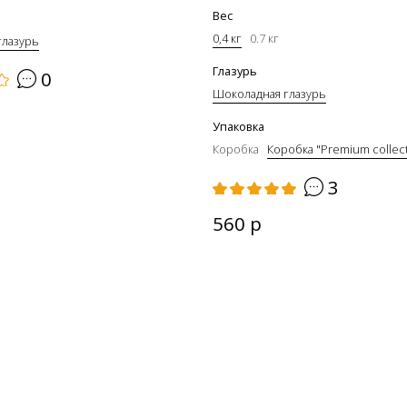
Вес
0,4 кг
0.7 кг
глазурь
Глазурь
0
Шоколадная глазурь
Упаковка
Коробка
Коробка "Premium collec
3
560 р