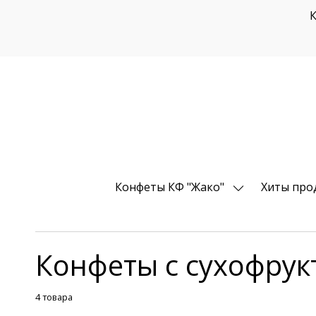
К
Конфеты КФ "Жако"
Хиты про
Конфеты с сухофрук
4 товара