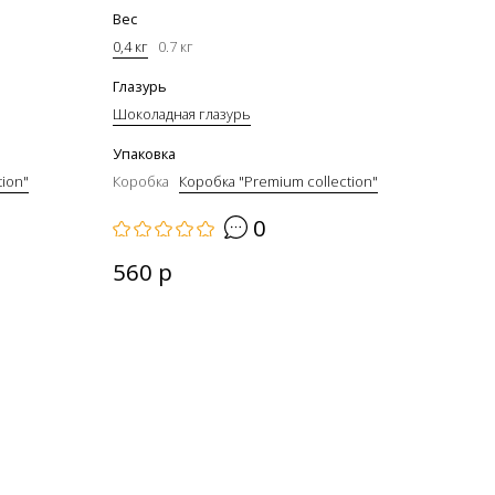
Вес
0,4 кг
0.7 кг
Глазурь
Шоколадная глазурь
Упаковка
tion"
Коробка
Коробка "Premium collection"
0
560 р