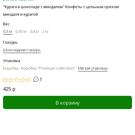
"Курага в шоколаде с миндалем" Конфеты с цельным орехом
миндаля и курагой
Вес
0,3 кг
0,45 кг
0,8 кг
2 кг
Глазурь
Шоколадная глазурь
Упаковка
Коробка
Коробка "Premium collection"
Мягкая упаковка
1
425 р
В корзину