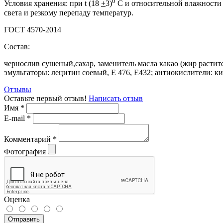
0
Условия хранения: при t (18
+
3)
С и относительной влажности 
света и резкому перепаду температур.
ГОСТ 4570-2014
Состав:
чернослив сушеный,сахар, заменитель масла какао (жир растит
эмульгаторы: лецитин соевый, Е 476, Е432; антиокислители: ки
Отзывы
Оставьте первый отзыв!
Написать отзыв
Имя
*
E-mail
*
Комментарий
*
Фотография
Оценка
Отправить