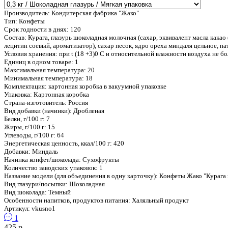
Производитель:
Кондитерская фабрика "Жако"
Тип:
Конфеты
Срок годности в днях:
120
Состав:
Курага, глазурь шоколадная молочная (сахар, эквивалент масла какао
лецитин соевый, ароматизатор), сахар песок, ядро ореха миндаля цельное, па
Условия хранения:
при t (18 +3)0 С и относительной влажности воздуха не 
Единиц в одном товаре:
1
Максимальная температура:
20
Минимальная температура:
18
Комплектация:
картонная коробка в вакуумной упаковке
Упаковка:
Картонная коробка
Страна-изготовитель:
Россия
Вид добавки (начинки):
Дробленая
Белки, г/100 г:
7
Жиры, г/100 г:
15
Углеводы, г/100 г:
64
Энергетическая ценность, ккал/100 г:
420
Добавки:
Миндаль
Начинка конфет/шоколада:
Сухофрукты
Количество заводских упаковок:
1
Название модели (для объединения в одну карточку):
Конфеты Жако "Курага 
Вид глазури/посыпки:
Шоколадная
Вид шоколада:
Темный
Особенности напитков, продуктов питания:
Халяльный продукт
Артикул:
vkusno1
1
425 р