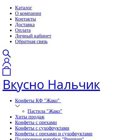
Каталог
О компании
Контакты
Доставка
Оплата
Личный кабинет
Обратная связь
Вкусно Нальчик
Конфеты КФ "Жако"
Пастила "Жако"
Хиты продаж
Конфеты с орехами
Конфеты с сухофруктами
Конфеты с орехами и сухофруктами
Подарочные коробки "Premium"