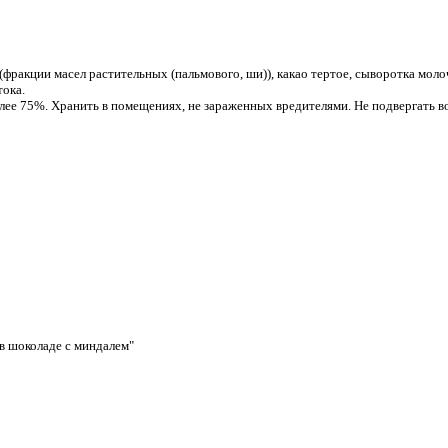
 (фракции масел растительных (пальмового, ши)), какао тертое, сыворотка моло
тока.
более 75%. Хранить в помещениях, не зараженных вредителями. Не подвергать 
в шоколаде с миндалем"