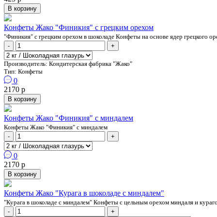
В корзину
Конфеты Жако "Финикия" с грецким орехом
"Финикия" с грецким орехом в шоколаде Конфеты на основе ядер грецкого ор
-
+
Производитель:
Кондитерская фабрика "Жако"
Тип:
Конфеты
0
2170 р
В корзину
Конфеты Жако "Финикия" с миндалем
Конфеты Жако "Финикия" с миндалем
-
+
0
2170 р
В корзину
Конфеты Жако "Курага в шоколаде с миндалем"
"Курага в шоколаде с миндалем" Конфеты с цельным орехом миндаля и кураг
-
+