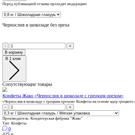
Перед публикацией отзывы проходят модерацию
Чернослив в шоколаде без ореха
-
+
В корзину
В 1 клик
Сопутствующие товары
Конфеты Жако «Чернослив в шоколаде с грецким орехом»
«Чернослив в шоколаде с грецким орехом» Конфеты на основе ядер грецкого 
-
+
Производитель:
Кондитерская фабрика "Жако"
Тип:
Конфеты
0
425 р