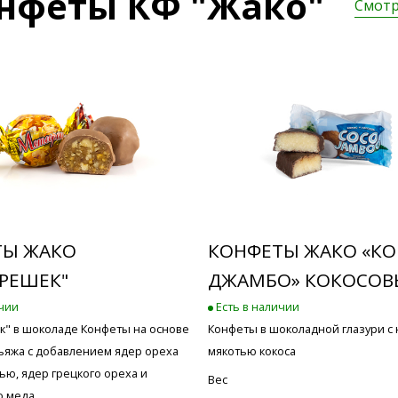
нфеты КФ "Жако"
Смотр
ТЫ ЖАКО
КОНФЕТЫ ЖАКО «К
РЕШЕК"
ДЖАМБО» КОКОСОВ
ичии
Есть в наличии
" в шоколаде Конфеты на основе
Конфеты в шоколадной глазури с
льяжа с добавлением ядер ореха
мякотью кокоса
ью, ядер грецкого ореха и
Вес
о меда