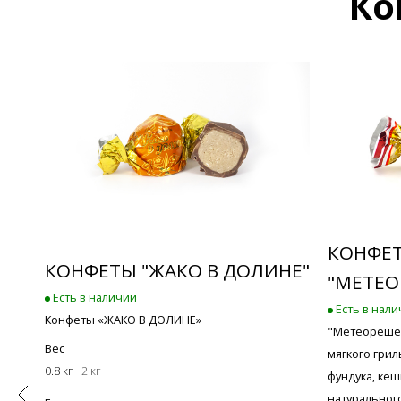
Ко
 В
КОНФЕ
КОНФЕТЫ "ЖАКО В ДОЛИНЕ"
"МЕТЕО
Есть в наличии
Есть в нал
Конфеты «ЖАКО В ДОЛИНЕ»
ури
"Метеорешек
Вес
мягкого гри
0.8 кг
2 кг
фундука, кеш
натуральног