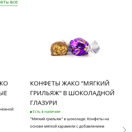
еть все
ОКО
КОНФЕТЫ ЖАКО "МЯГКИЙ
КО
ЫЕ
ГРИЛЬЯЖ" В ШОКОЛАДНОЙ
АР
ГЛАЗУРИ
Ест
 нежной
Кози
Есть в наличии
соле
"Мягкий грильяж" в шоколаде. Конфеты на
Вес
основе мягкой карамели с добавлением