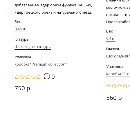
добавлением ядер ореха фундука, кешью,
косточкой, з
ядер грецкого ореха и натурального меда
покрытая те
Вес
Презентабель
0,45 кг
Вес
0,4 кг
Глазурь
Шоколадная глазурь
Глазурь
Шоколадная 
Упаковка
Коробка "Premium collection"
Упаковка
Коробка "Pre
0
750 р
560 р