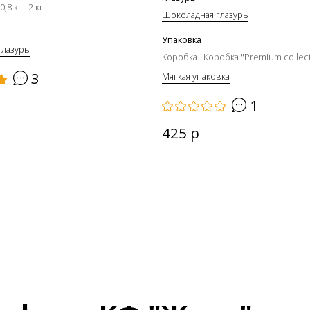
0,8 кг
2 кг
Шоколадная глазурь
Упаковка
глазурь
Коробка
Коробка "Premium collec
3
Мягкая упаковка
1
425 р