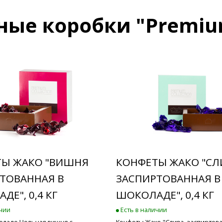
ные коробки "Premi
ТЫ ЖАКО "ВИШНЯ
КОНФЕТЫ ЖАКО "СЛ
ТОВАННАЯ В
ЗАСПИРТОВАННАЯ В
Е", 0,4 КГ
ШОКОЛАДЕ", 0,4 КГ
ичии
Есть в наличии
оладе Цельная вишня с
Конфеты Жако "Слива, заспиртова