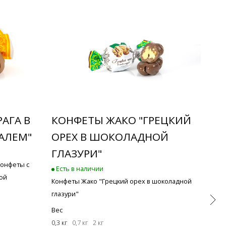
АГА В
КОНФЕТЫ ЖАКО "ГРЕЦКИЙ
КО
АЛЕМ"
ОРЕХ В ШОКОЛАДНОЙ
«Ч
ГЛАЗУРИ"
С 
Конфеты с
Есть в наличии
Ест
ой
Конфеты Жако "Грецкий орех в шоколадной
«Чер
глазури"
Конф
черн
Вес
0,3 кг
0,7 кг
2 кг
Вес