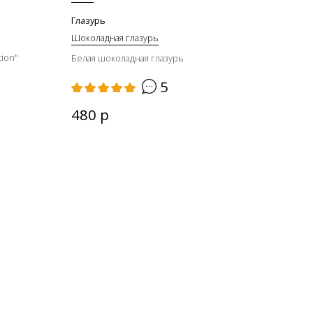
0,3 к
Глазурь
Шоколадная глазурь
Глаз
Шоко
tion"
Белая шоколадная глазурь
Упак
5
Коро
480 р
Мягк
42