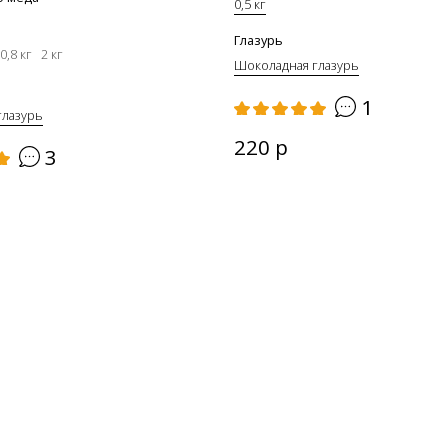
0,5 кг
Глазурь
0,8 кг
2 кг
Шоколадная глазурь
1
глазурь
220 р
3