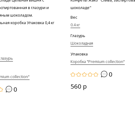
аспиртованная в глазури и
шоколаде"
мным шоколадом.
Вес
ная коробка Упаковка 0,4 кг
0.4 кг
Глазурь
Шоколадная
Упаковка
глазурь
Коробка "Premium collection"
0
mium collection"
560 р
0