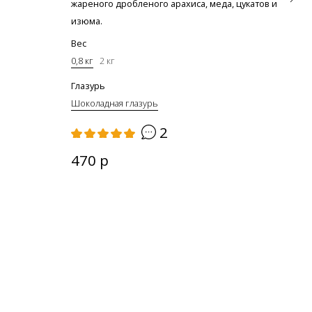
0,3 к
жареного дробленого арахиса, меда, цукатов и
изюма.
Упак
Вес
Коро
0,8 кг
2 кг
Глазурь
16
Шоколадная глазурь
2
470 р