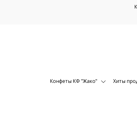
К
Конфеты КФ "Жако"
Хиты про