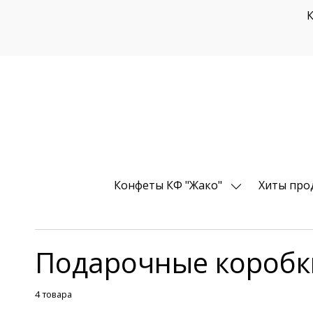
К
Конфеты КФ "Жако"
Хиты про
Подарочные коробк
4 товара