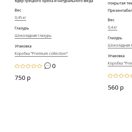
ядер грецкого ореха и натурального меда
покрытая те
Вес
Презентабель
0,45 кг
Вес
0,4 кг
Глазурь
Шоколадная глазурь
Глазурь
Шоколадная 
Упаковка
Коробка "Premium collection"
Упаковка
Коробка "Pre
0
750 р
560 р