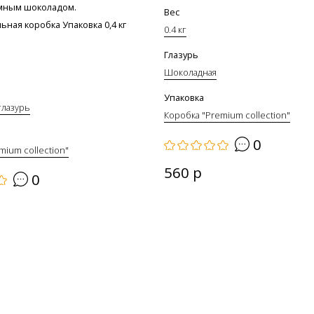
мным шоколадом.
Вес
ная коробка Упаковка 0,4 кг
0.4 кг
Глазурь
Шоколадная
Упаковка
глазурь
Коробка "Premium collection"
0
mium collection"
560 р
0