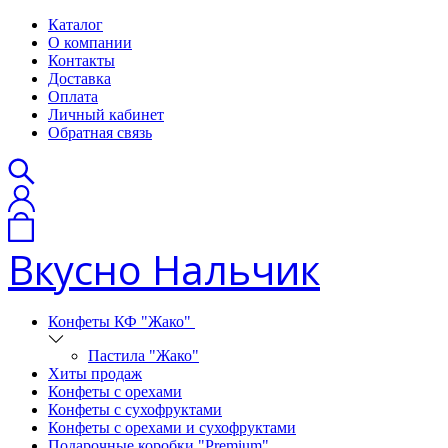
Каталог
О компании
Контакты
Доставка
Оплата
Личный кабинет
Обратная связь
Вкусно Нальчик
Конфеты КФ "Жако"
Пастила "Жако"
Хиты продаж
Конфеты с орехами
Конфеты с сухофруктами
Конфеты с орехами и сухофруктами
Подарочные коробки "Premium"